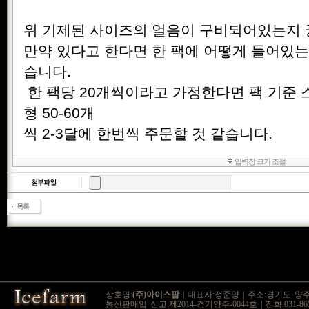
상호명:
(주)아이스팜
| 대표자:정준양 | 주소:경기도 양주시
통신판매업 신고:제2014-경기양주-0044호 | 전화:031-865-9545 / 0