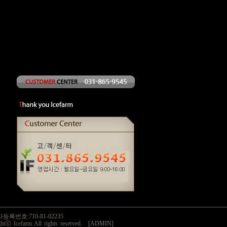
번호:710-81-02235
Icefarm All rights reserved.
[ADMIN]