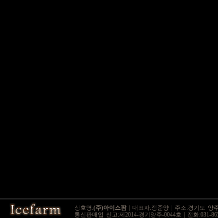
상호명:
(주)아이스팜
| 대표자:정준양 | 주소:경기도 양주시
통신판매업 신고:제2014-경기양주-0044호 | 전화:031-865-9545 / 0