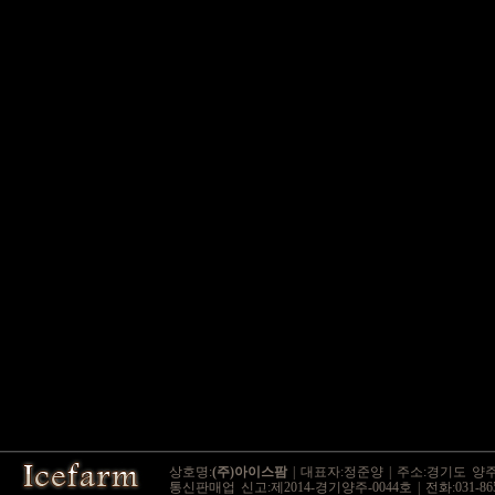
상호명:
(주)아이스팜
| 대표자:정준양 | 주소:경기도 양주시
통신판매업 신고:제2014-경기양주-0044호 | 전화:031-865-9545 / 0