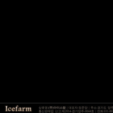
상호명:
(주)아이스팜
| 대표자:정준양 | 주소:경기도 양주시
통신판매업 신고:제2014-경기양주-0044호 | 전화:031-865-9545 / 0